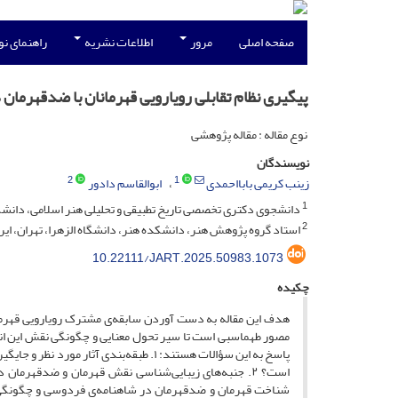
صفحه اصلی
مرور
اطلاعات نشریه
راهنمای ن
پیگیری نظام تقابلی رویارویی قهرمانان با ضدقهرمان
نوع مقاله : مقاله پژوهشی
نویسندگان
2
1
زینب کریمی بابااحمدی
ابوالقاسم دادور
1
دانشجوی دکتری تخصصی تاریخ تطبیقی و تحلیلی هنر اسلامی، دانشکده
2
استاد گروه پژوهش هنر، دانشکده هنر، دانشگاه الزهرا، تهران، ای
10.22111/JART.2025.50983.1073
چکیده
هدف این مقاله به دست آوردن سابقه‌ی مشترک رویارویی قهرما
مصور طهماسبی است تا سیر تحول معنایی و چگونگی نقش این انسا
پاسخ به این سؤالات هستند: ۱. طبقه‌بندی
است؟ ۲. جنبه‌های زیبایی‌شناسی نقش قهرمان و ضدقهرم
شناخت قهرمان و ضدقهرمان در شاهنامه‌ی فردوسی و چگونگی