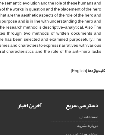
 the semantic evolution and the role of these humans and
n of the works in question and the placement of the hero
at are the aesthetic aspects of the role of the hero and
 purpose and is in line with understanding the hero and
he research method is descriptive-analytical. Also The
 notes through two methods of written documents and
mple has been selected and examined purposefully.The
hemes and characters to express narratives, with various
l characteristics, and the role of the anti-hero lacks
کلیدواژه‌ها
[English]
دسترسی سریع
آخرین اخبار
صفحه اصلی
درباره نشریه
اعضای هیات تحریریه