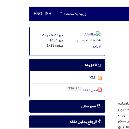
ورود به سامانه
ENGLISH
دوره 2، شماره 2
مهر 1404
صفحه
1-18
فایل ها
XML
994.3 K
اصل مقاله
اهنامه
هم رسانی
 در پی
 چه صورت
راستای
ارجاع به این مقاله
ع‌آوری