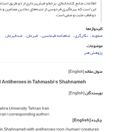
اطلاعات منابع کتابخانه‌ای، برخط و فیش‌برداری از دو طریق اس
این است که بهره‌گیری فردوسی از جنبه‌های نمادین مضامین و شخ
دو قطب مثبت و منفی است.
کلیدواژه‌ها
صفویه
نگاﺭگری
شاهنامه طهماسبی
قهرمان
ضدقهرمان
موضوعات
پژوهش هنر
عنوان مقاله
[English]
and Antiheroes in Tahmasbi's Shahnameh
نویسندگان
[English]
ahra University, Tehran, Iran
 Iran (corresponding author).
چکیده
[English]
oes in Shahnameh with antiheroes (non-human) creatures