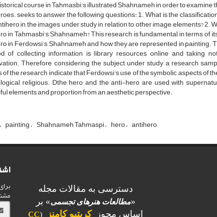
 historical course in Tahmasbi's illustrated Shahnameh in order to examine
roes. seeks to answer the following questions: 1. What is the classificatio
tihero in the images under study in relation to other image elements? 2. Wh
ro in Tahmasbi's Shahnameh? This research is fundamental in terms of its
ro in Ferdowsi's Shahnameh and how they are represented in painting. T
d of collecting information is library resources, online and taking
vation. Therefore, considering the subject under study, a research sa
s of the research indicate that Ferdowsi's use of the symbolic aspects of t
ogical, religious. Dthe hero and the anti-hero are used with supernatura
ful elements and proportion from an aesthetic perspective.
painting
Shahnameh Tahmaspi
hero
antihero
اشت
برای
دسترسی به مقالات مجله
مشت
«
» بر
مطالعات هنرهای تجسمی
اساس مجوز
کریتیو کامنز
CC
(