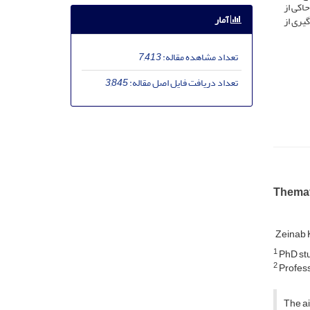
اکی از
آمار
یری از
تعداد مشاهده مقاله:
7,413
تعداد دریافت فایل اصل مقاله:
3,845
Themat
Zeinab 
1
PhD stud
2
Profess
The ai