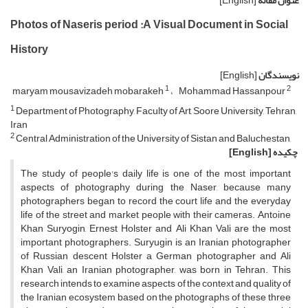
عنوان مقاله
[English]
Photos of Naseris period :A Visual Document in Social
History
نویسندگان
[English]
1
2
maryam mousavizadeh mobarakeh
Mohammad Hassanpour
1
Department of Photography, Faculty of Art, Soore University, Tehran,
Iran
2
Central Administration of the University of Sistan and Baluchestan,
چکیده
[English]
The study of people's daily life is one of the most important
aspects of photography during the Naser, because many
photographers began to record the court life and the everyday
life of the street and market people with their cameras. Antoine
Khan Suryogin, Ernest Holster and Ali Khan Vali are the most
important photographers. Suryugin is an Iranian photographer
of Russian descent Holster a German photographer and Ali
Khan Vali, an Iranian photographer, was born in Tehran. This
research intends to examine aspects of the context and quality of
the Iranian ecosystem based on the photographs of these three