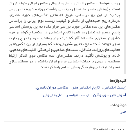
روس، هولستر، عکاس آلمانی، و علی خان والی عکاس ایرانی متولد تهران
است. پژوهش حاضر به تحلیل بازنمایی واقعیت روزانه دوره ناصری می
پردازد از این رو براساس تاریخ اجتماعی عکس‌های دوره ناصری،
درنظرداریم جنبه‌هایی از بافتار و کیفیت زیست بوم ایرانی را براساس
عکس‌های این سه عکاس مورد بررسی قرار داده به این پرسش اساسی
پاسخ دهیم که تحلیل به شیوه تاریخ اجتماعی در عکسها چگونه بر فهم
دقیق تر محتوای عکاسانه آثار که درک بهتر زمانه ی خود را در پی دارد،
منجر خواهد شد؟ نتایج تحقیق نشان می‌دهد که بسیاری از این عکس‌ها بر
فعالیت‌های روزانه، مشاغل، سنت‌های مذهبی و فرهنگی، اقلیت‌های مذهبی،
خانه، و پوشش تأکید دارند. عکس‌های سه عکاس فوق الذکر ارتباط
مستقیم و مهمی با حیات اجتماعی مردم ایران داشته و در مستندسازی
تغییرات اجتماعی و فرهنگی نقش اساسی ایفا کرده‌اند.
کلیدواژه‌ها
زیست اجتماعی
تاریخ اجتماعی هنر
عکاسی دوران ناصری
آنتوان خان سوریوگین
ارنست هولستر
علی خان والی
موضوعات
هنر