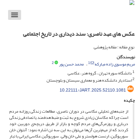
Toggle
vigation
عکس های عهد ناصری: سند دیداری در تاریخ اجتماعی
نوع مقاله : مقاله پژوهشی
نویسندگان
2
1
مریم موسوی زاده مبارکه
محمد حسن پور
1
دانشگاه سوره تهران ، گروه هنر، عکاسی
2
استادیار دانشکده هنر و معماری سیستان و بلوچستان
10.22111/JART.2025.52110.1081
چکیده
از جنبه‌های تحلیلیِ عکاسی در دوران ناصری، مطالعات زندگی روزانه مردم
است چرا که عکاسان زیادی شروع به ثبت و ضبط هدفمند یا تصادفی زندگی
درباری و روزمرگی‌های مردم کوچه و بازار از طریق دریچه‌ی دوربین خود
کردند که از مهم‌ترین آن‌ها می‌توان به این سه تن اشاره نمود: آنتوان خان
سوریوگین، ارنست هولستر و علی خان والی. سوریوگین عکاسی ایرانی با تبار