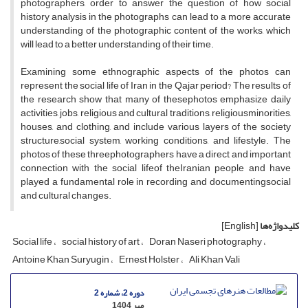
photographers, order to answer the question of how social
history analysis in the photographs can lead to a more accurate
understanding of the photographic content of the works, which
will lead to a better understanding of their time.
Examining some ethnographic aspects of the photos can
represent the social life of Iran in the Qajar period? The results of
the research show that many of thesephotos emphasize daily
activities, jobs, religious and cultural traditions, religiousminorities,
houses, and clothing, and include various layers of the society
structure,social system, working conditions, and lifestyle. The
photos of these threephotographers have a direct and important
connection with the social lifeof theIranian people and have
played a fundamental role in recording and documentingsocial
and cultural changes.
کلیدواژه‌ها
[English]
Social life
social history of art
Doran Naseri photography
Antoine Khan Suryugin
Ernest Holster
Ali Khan Vali
دوره 2، شماره 2
مهر 1404