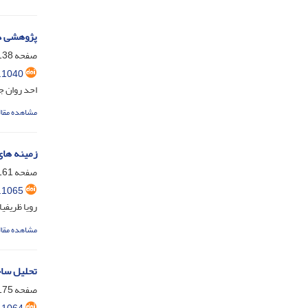
پژوهشی در
صفحه
38-160
.1040
احد روان ج
مشاهده مقال
زمینه های
صفحه
61-174
.1065
رویا ظریفی
مشاهده مقال
تحلیل ساخ
صفحه
75-196