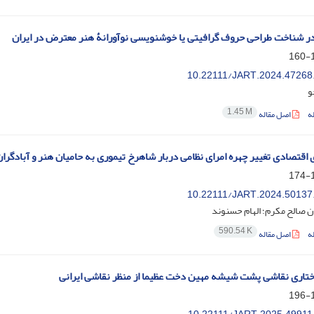
 شناخت طراحی حروف گرافیتی یا خوشنویسی نوآورانۀ هنر معترض در ایران
1
10.22111/JART.2024.47268
و
1.45 M
ه
اصل مقاله
 اقتصادی تغییر چهره امرای نظامی دربار شاهرخ تیموری به حامیان هنر و آبادگرا
1
10.22111/JART.2024.50137
ان صالح مکرم؛ الهام حسنوند
590.54 K
ه
اصل مقاله
تاری نقاشی پشت شیشه مهین دخت عظیما از منظر نقاشی ایرانی
1