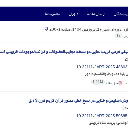
ویسندگان
ارسال مقاله
داوران
تماس با ما
ره:
دوره 2، شماره 1، فروردین 1404، صفحه 1-230
12
ات:
یقی فرمی غریب نمایی دو نسخه عجایب‌المخلوقات و غرائب‌الموجودات قزوینی (ن
10.22111/JART.2025.48803
 بابااحمدی؛ ابوالقاسم دادور
1.49 M
ه
اصل مقاله
ش اسلیمی و ختایی در نسخ خطی مصور قرآن کریم قرن 9 ه.ق
10.22111/JART.2025.50695
اوشانی؛ پریسا شادقزوینی