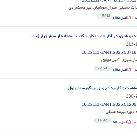
10.22111/JART.2025.49911
ات حسینی؛ مهران هوشیار؛ امیر دستمردی
1.53 M
ه
اصل مقاله
ه» و «لحن» در آثار هنرمندان مکتب سقاخانه از منظر ژرار ژنت
1
10.22111/JART.2025.50716
ار شهری؛ آذین مولوی
692.58 K
ه
اصل مقاله
اهیت و کاربرد شیء زرین گورستان تول
2
10.22111/JART.2025.51209
دادور؛ فهیمه عشقی
814.92 K
ه
اصل مقاله