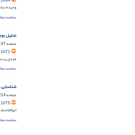
.1064
وحیده ساد
مشاهده مقال
تحلیل «وج
صفحه
97-213
.1071
مهدی پرست
مشاهده مقال
شناسایی م
صفحه
14-230
.1075
ابوالقاسم 
مشاهده مقال