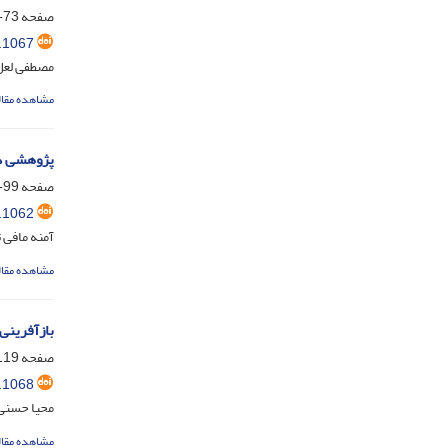
صفحه
73-98
.1067
مصطفی لعل 
مشاهده مقال
پژوهشی د
صفحه
99-118
.1062
آمنه مافی ت
مشاهده مقال
بازآفرینی
صفحه
19-137
.1068
محیا حسنی؛
مشاهده مقال