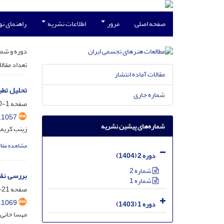
صفحه اصلی
مرور
اطلاعات نشریه
راهنمای ن
دوره و شما
تعداد مقال
مقالات آماده انتشار
تحلیل تطب
شماره جاری
صفحه
1-20
.1057
شماره‌های پیشین نشریه
زینب کریمی
مشاهده مقال
دوره 2 (1404)
شماره 2
بررسی نقو
شماره 1
صفحه
21-34
.1069
دوره 1 (1403)
مهسا خانی 