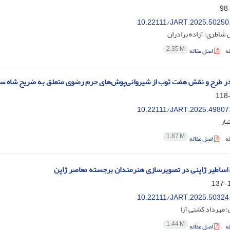
10.22111/JART.2025.50250
شاطری؛ آزاده برادران
2.35 M
ه
اصل مقاله
ر طرح و نقش هفت ثوب از شیروانی‌پوش‌های حرم رضوی متعلق به ضریح شاه 
10.22111/JART.2025.49807
بار
1.87 M
ه
اصل مقاله
 اساطیر ژاپنی در تصویرسازی هنرمندان برجسته معاصر ژاپن
1
10.22111/JART.2025.50324
 مهرداد کشتی آرا
1.44 M
ه
اصل مقاله