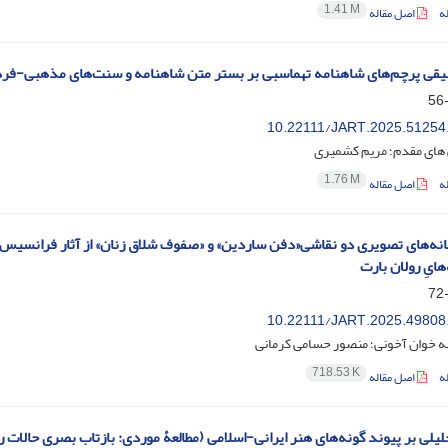
1.41 M
ه
اصل مقاله
بیقی پرچم‌های شاهنامه تهماسبی بر بستر متن شاهنامه و سنت‌های مذهبی-ف
10.22111/JART.2025.51254
 های مقدم؛ مریم کشمیری
1.76 M
ه
اصل مقاله
نه‌های تصویری دو نقاشی«دفن ساردین» و «صفوف شلاق زنان» از آثار فرانسیس دو
ایِ رولان بارت
10.22111/JART.2025.49808
ه خوان آخونی؛ منصور حسامی کرمانی
718.53 K
ه
اصل مقاله
یلی بر پیوند گونه‌های هنر ایرانی-اسلامی (مطالعۀ موردی: بازتاب بصری حالات روح